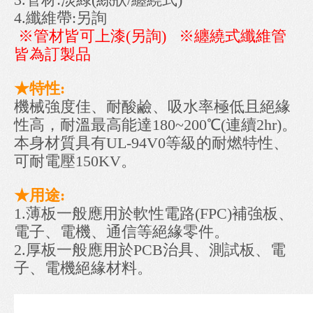
4.纖維帶:另詢
※管材皆可上漆(另詢) ※纏繞式纖維管
皆為訂製品
★特性:
機械強度佳、耐酸鹼、吸水率極低且絕緣
性高，耐溫最高能達180~200℃(連續2hr)。
本身材質具有UL-94V0等級的耐燃特性、
可耐電壓150KV。
★用途:
1.薄板一般應用於軟性電路(FPC)補強板、
電子、電機、通信等絕緣零件。
2.厚板一般應用於PCB治具、測試板、電
子、電機絕緣材料。