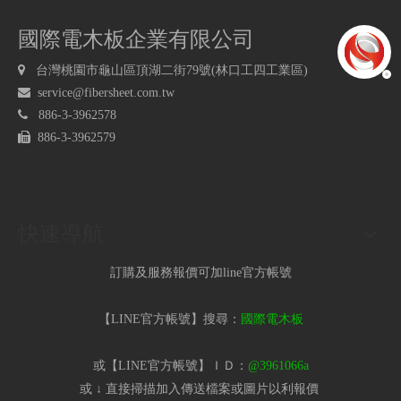
國際電木板企業有限公司

台灣桃園市龜山區頂湖二街79號(林口工四工業區)

service@fibersheet.com.tw

886-3-3962578

886-3-3962579
快速導航
訂購及服務報價可加line官方帳號
【LINE官方帳號】搜尋：
國際電木板
或【LINE官方帳號】ＩＤ：
@3961066a
或 ↓ 直接掃描加入傳送檔案或圖片以利報價​