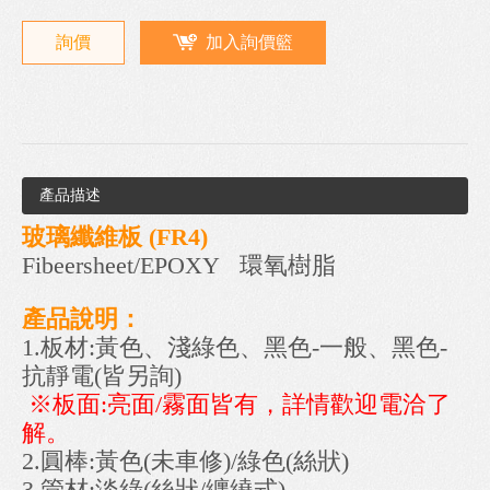
詢價
加入詢價籃
產品描述
玻璃纖維板 (FR4)
Fibeersheet/EPOXY 環氧樹脂
產品說明：
1.板材:黃色、淺綠色、黑色-一般、黑色-
抗靜電(皆另詢)
※板面:亮面/霧面皆有，詳情歡迎電洽了
解。
2.圓棒:黃色(未車修)/綠色(絲狀)
3.管材:淡綠(絲狀/纏繞式)