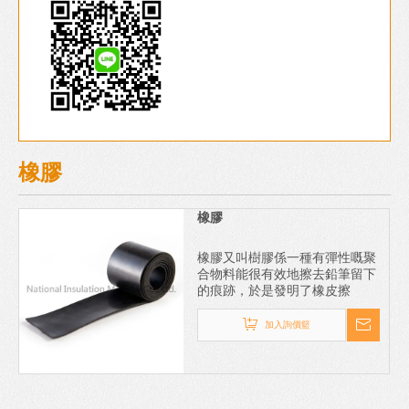
橡膠
橡膠
橡膠又叫樹膠係一種有彈性嘅聚
合物料能很有效地擦去鉛筆留下
的痕跡，於是發明了橡皮擦
加入詢價籃