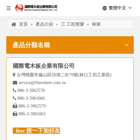
繁體中文
首頁
»
產品介紹
»
三.工程塑膠
»
橡膠
產品分類名稱
國際電木板企業有限公司

台灣桃園市龜山區頂湖二街79號(林口工四工業區)

service@fibersheet.com.tw

886-3-3962578

886-3-3961066

886-3-3962579

886-3-3961063
line 按一下加好友