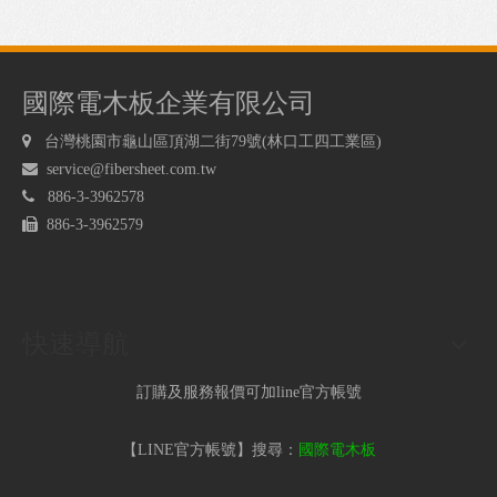
國際電木板企業有限公司

台灣桃園市龜山區頂湖二街79號(林口工四工業區)

service@fibersheet.com.tw

886-3-3962578

886-3-3962579
快速導航
訂購及服務報價可加line官方帳號
【LINE官方帳號】搜尋：
國際電木板