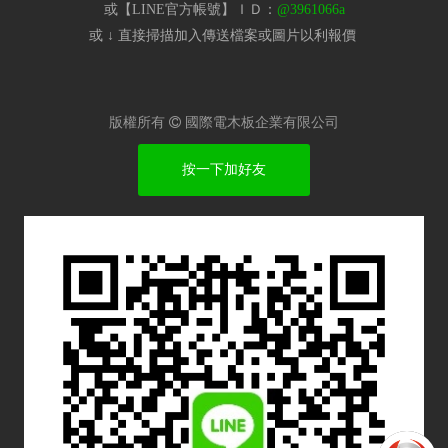
或【LINE官方帳號】ＩＤ：
@3961066a
或 ↓ 直接掃描加入傳送檔案或圖片以利報價​
版權所有

國際電木板企業有限公司
按一下加好友