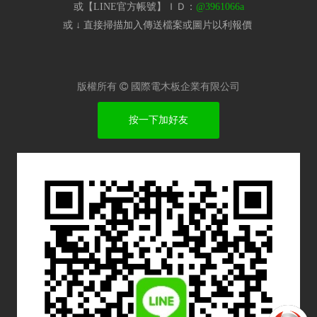
或【LINE官方帳號】ＩＤ：
@3961066a
或 ↓ 直接掃描加入傳送檔案或圖片以利報價​
版權所有

國際電木板企業有限公司
按一下加好友