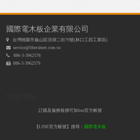
國際電木板企業有限公司

台灣桃園市龜山區頂湖二街79號(林口工四工業區)

service@fibersheet.com.tw

886-3-3962578

886-3-3962579
快速導航
訂購及服務報價可加line官方帳號
【LINE官方帳號】搜尋：
國際電木板