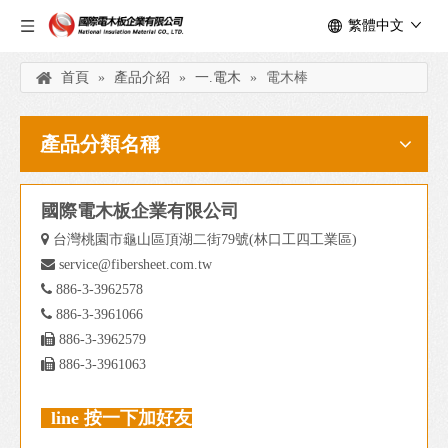
繁體中文
首頁
»
產品介紹
»
一.電木
»
電木棒
產品分類名稱
國際電木板企業有限公司

台灣桃園市龜山區頂湖二街79號(林口工四工業區)

service@fibersheet.com.tw

886-3-3962578

886-3-3961066

886-3-3962579

886-3-3961063
line 按一下加好友