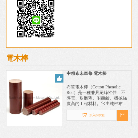
電木棒
中粗布未車修 電木棒
布質電木棒（Cotton Phenolic
Rod）是一種兼具絕緣性佳、不
導電、耐磨耗、耐酸鹼、機械強
度高的工程材料。它由純棉布纖
維與酚醛樹脂組合，經由高溫熱
壓成型，具備高韌性、良好耐用
加入詢價籃
性與穩定性，因此在電子、機
械、治具製造等領域都有廣泛應
用。