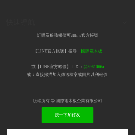
快速導航
訂購及服務報價可加line官方帳號
【LINE官方帳號】搜尋：
國際電木板
或【LINE官方帳號】ＩＤ：
@3961066a
或 ↓ 直接掃描加入傳送檔案或圖片以利報價​
版權所有

國際電木板企業有限公司
按一下加好友