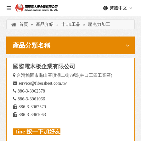
繁體中文
首頁
»
產品介紹
»
十.加工品
»
壓克力加工
產品分類名稱
國際電木板企業有限公司

台灣桃園市龜山區頂湖二街79號(林口工四工業區)

service@fibersheet.com.tw

886-3-3962578

886-3-3961066

886-3-3962579

886-3-3961063
line 按一下加好友