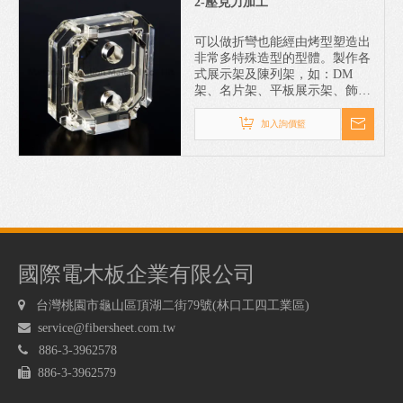
2-壓克力加工
可以做折彎也能經由烤型塑造出
非常多特殊造型的型體。製作各
式展示架及陳列架，如：DM
架、名片架、平板展示架、飾品
架等。除了桌上陳列，亦可製作
公佈欄上所使用的插牌，皆可訂
加入詢價籃
做特殊尺寸。
國際電木板企業有限公司

台灣桃園市龜山區頂湖二街79號(林口工四工業區)

service@fibersheet.com.tw

886-3-3962578

886-3-3962579