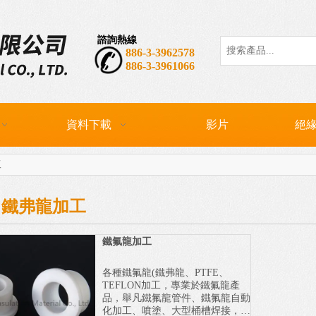
諮詢熱線
熱門關鍵詞：
CP
886-3-3962578
886-3-3961066
資料下載
影片
絕緣
工
E 鐵弗龍加工
鐵氟龍加工
各種鐵氟龍(鐵弗龍、PTFE、
TEFLON加工，專業於鐵氟龍產
品，舉凡鐵氟龍管件、鐵氟龍自動
化加工、噴塗、大型桶槽焊接，皆