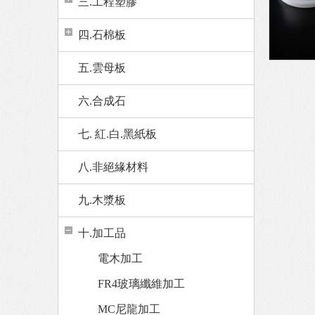
三.工程塑膠
四.石棉板
五.雲母板
六.合成石
七. 紅.白.黑紙板
八.非絕緣材料
九.木漿板
十.加工品
電木加工
FR4玻璃纖維加工
MC尼龍加工