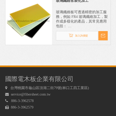
玻璃纖維客製化加工
玻璃纖維板可透過精密的加工服
務，例如 FR4 玻璃纖維加工，製
作成多樣化的產品，其常見應用
包括：
電子電氣絕緣零件：用於製造電
子產品的絕緣部件、PCB（印刷
加入詢價籃
電路板）治具及測試板。
結構補強：在軟性電路板
（FPC）中作為補強板，增強其
結構穩定性。
工業用途：廣泛應用於各式電
子、電機與通訊設備中，提供穩
固的絕緣與支撐。
國際電木板企業有限公司

台灣桃園市龜山區頂湖二街79號(林口工四工業區)

service@fibersheet.com.tw

886-3-3962578

886-3-3962579