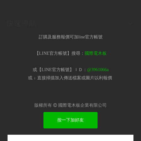
快速導航
訂購及服務報價可加line官方帳號
【LINE官方帳號】搜尋：
國際電木板
或【LINE官方帳號】ＩＤ：
@3961066a
或 ↓ 直接掃描加入傳送檔案或圖片以利報價​
版權所有

國際電木板企業有限公司
按一下加好友