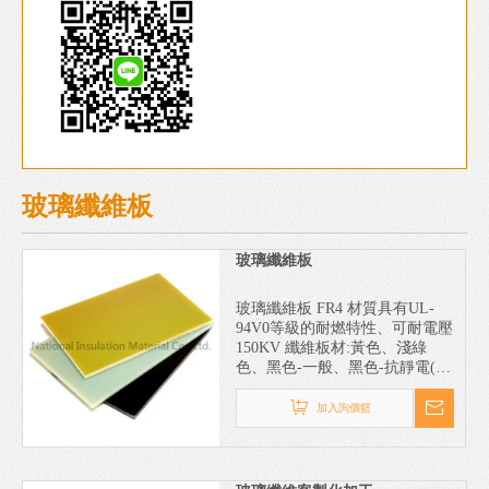
玻璃纖維板
玻璃纖維板
玻璃纖維板 FR4 材質具有UL-
94V0等級的耐燃特性、可耐電壓
150KV 纖維板材:黃色、淺綠
色、黑色-一般、黑色-抗靜電(皆
另詢)含有「玻璃」，但實際上
是一種纖維強化塑膠（FRP），
加入詢價籃
是以高分子量的環氧樹脂或不飽
和聚酯樹脂為基質，鋁硼矽酸鹽
玻璃纖維（玻璃棉的主要成分）