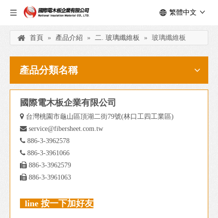
繁體中文
首頁
»
產品介紹
»
二. 玻璃纖維板
»
玻璃纖維板
產品分類名稱
國際電木板企業有限公司

台灣桃園市龜山區頂湖二街79號(林口工四工業區)

service@fibersheet.com.tw

886-3-3962578

886-3-3961066

886-3-3962579

886-3-3961063
line 按一下加好友