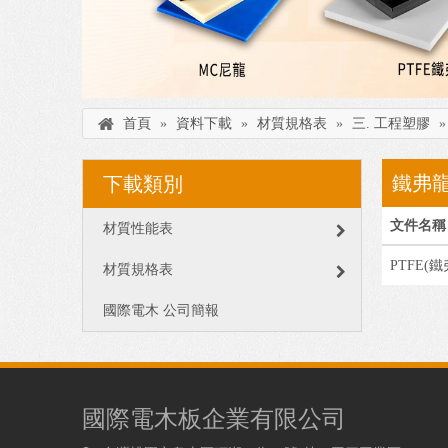
首頁
»
資料下載
»
材質規格表
»
三. 工程塑膠
鐵弗龍
下載類別
文件名稱
材質性能表
PTFE(鐵
材質規格表
國際電木 公司簡報
國際電木板企業有限公司