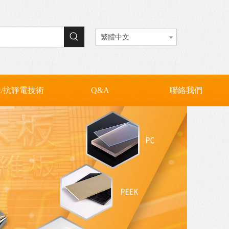
VC(耐高溫PVC)
抗靜電電木板
抗靜電纖維板
PC板 / PC擴散板
繁體中文
/抗靜電技術
Q&A
聯絡我們