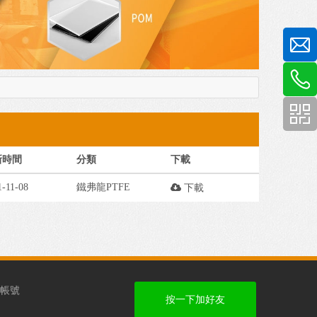
新時間
分類
下載
1-11-08
鐵弗龍PTFE
下載
方帳號
按一下加好友