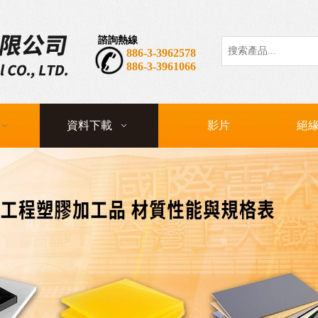
諮詢熱線
熱門關鍵詞：
CP
886-3-3962578
886-3-3961066
資料下載
影片
絕緣