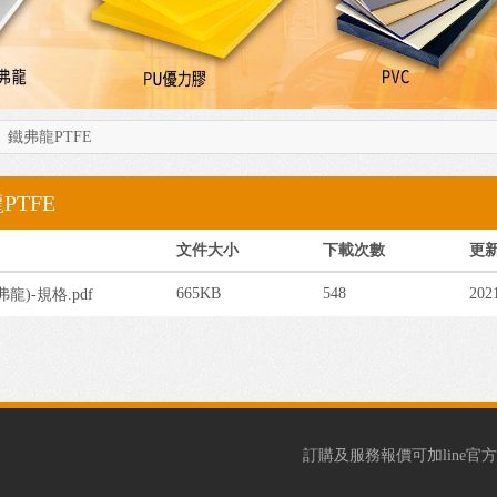
»
鐵弗龍PTFE
PTFE
文件大小
下載次數
更
665KB
548
202
弗龍)-規格.pdf
訂購及服務報價可加line官