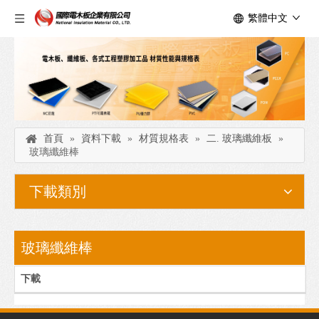
繁體中文
首頁
»
資料下載
»
材質規格表
»
二. 玻璃纖維板
»
玻璃纖維棒
下載類別
玻璃纖維棒
下載