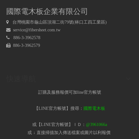
國際電木板企業有限公司

台灣桃園市龜山區頂湖二街79號(林口工四工業區)

service@fibersheet.com.tw

886-3-3962578

886-3-3962579
快速導航
訂購及服務報價可加line官方帳號
【LINE官方帳號】搜尋：
國際電木板
或【LINE官方帳號】ＩＤ：
@3961066a
或 ↓ 直接掃描加入傳送檔案或圖片以利報價​