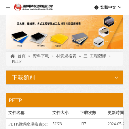
繁體中文
首頁
»
資料下載
»
材質規格表
»
三. 工程塑膠
»
PETP
下載類別
PETP
文件名稱
文件大小
下載次數
更新時間
52KB
137
2024-05-22
PETP超鋼龍規格表pdf