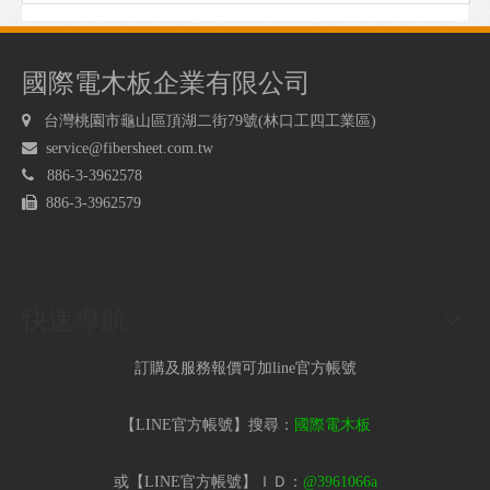
國際電木板企業有限公司

台灣桃園市龜山區頂湖二街79號(林口工四工業區)

service@fibersheet.com.tw

886-3-3962578

886-3-3962579
快速導航
訂購及服務報價可加line官方帳號
【LINE官方帳號】搜尋：
國際電木板
或【LINE官方帳號】ＩＤ：
@3961066a