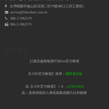

台灣桃園市龜山區頂湖二街79號(林口工四工業區)

service@fibersheet.com.tw

886-3-3962578

886-3-3962579
快速導航
訂購及服務報價可加line官方帳號
【LINE官方帳號】搜尋：
國際電木板
或【LINE官方帳號】ＩＤ：
@3961066a
或 ↓ 直接掃描加入傳送檔案或圖片以利報價​