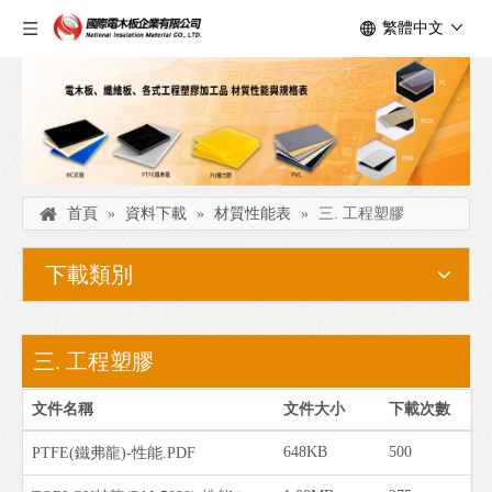
繁體中文
首頁
»
資料下載
»
材質性能表
»
三. 工程塑膠
下載類別
三. 工程塑膠
文件名稱
文件大小
下載次數
648KB
500
PTFE(鐵弗龍)-性能.PDF