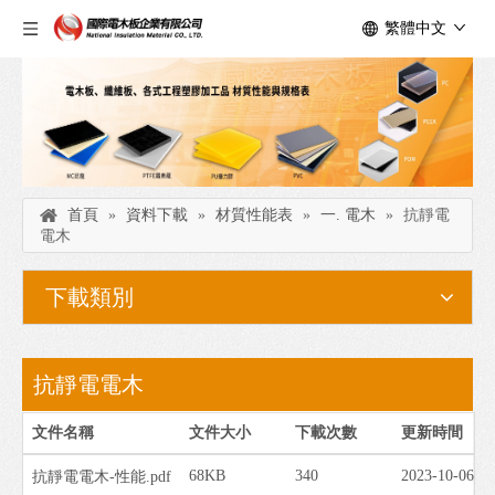
繁體中文
首頁
»
資料下載
»
材質性能表
»
一. 電木
»
抗靜電
電木
下載類別
抗靜電電木
文件名稱
文件大小
下載次數
更新時間
68KB
340
2023-10-06
抗靜電電木-性能.pdf