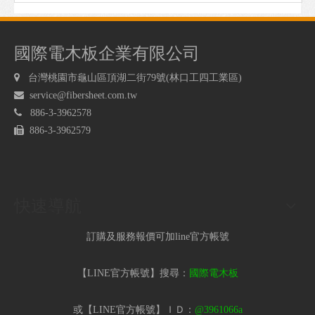
國際電木板企業有限公司

台灣桃園市龜山區頂湖二街79號(林口工四工業區)

service@fibersheet.com.tw

886-3-3962578

886-3-3962579
快速導航
訂購及服務報價可加line官方帳號
【LINE官方帳號】搜尋：
國際電木板
或【LINE官方帳號】ＩＤ：
@3961066a