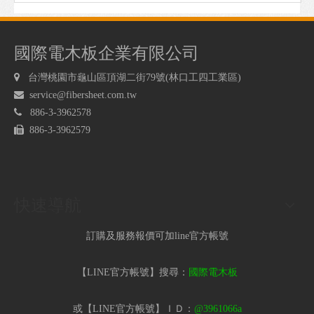
國際電木板企業有限公司

台灣桃園市龜山區頂湖二街79號(林口工四工業區)

service@fibersheet.com.tw

886-3-3962578

886-3-3962579
快速導航
訂購及服務報價可加line官方帳號
【LINE官方帳號】搜尋：
國際電木板
或【LINE官方帳號】ＩＤ：
@3961066a