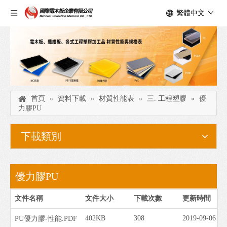
繁體中文
首頁
»
資料下載
»
材質性能表
»
三. 工程塑膠
»
優
力膠PU
下載類別
優力膠PU
文件名稱
文件大小
下載次數
更新時間
402KB
308
2019-09-06
PU優力膠-性能.PDF